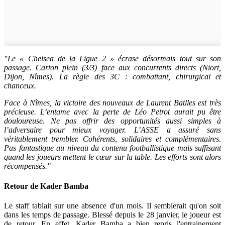
"Le « Chelsea de la Ligue 2 » écrase désormais tout sur son
passage. Carton plein (3/3) face aux concurrents directs (Niort,
Dijon, Nîmes). La règle des 3C : combattant, chirurgical et
chanceux.
Face à Nîmes, la victoire des nouveaux de Laurent Batlles est très
précieuse. L’entame avec la perte de Léo Petrot aurait pu être
douloureuse. Ne pas offrir des opportunités aussi simples à
l’adversaire pour mieux voyager. L’ASSE a assuré sans
véritablement trembler. Cohérents, solidaires et complémentaires.
Pas fantastique au niveau du contenu footballistique mais suffisant
quand les joueurs mettent le cœur sur la table. Les efforts sont alors
récompensés."
Retour de Kader Bamba
Le staff tablait sur une absence d'un mois. Il semblerait qu'on soit
dans les temps de passage. Blessé depuis le 28 janvier, le joueur est
de retour. En effet, Kader Bamba a bien repris l'entrainement