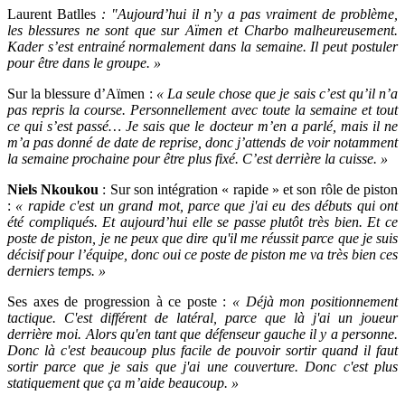
Laurent Batlles
: "Aujourd’hui il n’y a pas vraiment de problème,
les blessures ne sont que sur Aïmen et Charbo malheureusement.
Kader s’est entrainé normalement dans la semaine. Il peut postuler
pour être dans le groupe. »
Sur la blessure d’Aïmen :
« La seule chose que je sais c’est qu’il n’a
pas repris la course. Personnellement avec toute la semaine et tout
ce qui s’est passé… Je sais que le docteur m’en a parlé, mais il ne
m’a pas donné de date de reprise, donc j’attends de voir notamment
la semaine prochaine pour être plus fixé. C’est derrière la cuisse. »
Niels Nkoukou
: Sur son intégration « rapide » et son rôle de piston
:
« rapide c'est un grand mot, parce que j'ai eu des débuts qui ont
été compliqués. Et aujourd’hui elle se passe plutôt très bien. Et ce
poste de piston, je ne peux que dire qu'il me réussit parce que je suis
décisif pour l’équipe, donc oui ce poste de piston me va très bien ces
derniers temps. »
Ses axes de progression à ce poste :
« Déjà mon positionnement
tactique. C'est différent de latéral, parce que là j'ai un joueur
derrière moi. Alors qu'en tant que défenseur gauche il y a personne.
Donc là c'est beaucoup plus facile de pouvoir sortir quand il faut
sortir parce que je sais que j'ai une couverture. Donc c'est plus
statiquement que ça m’aide beaucoup. »