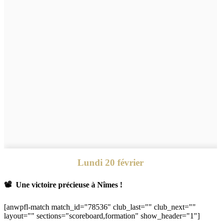
Lundi 20 février
📽 Une victoire précieuse à Nîmes !
[anwpfl-match match_id="78536" club_last="" club_next=""
layout="" sections="scoreboard,formation" show_header="1"]