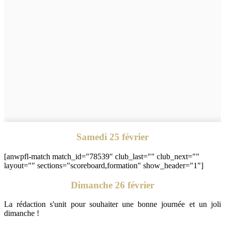
Samedi 25 février
[anwpfl-match match_id="78539" club_last="" club_next=""
layout="" sections="scoreboard,formation" show_header="1"]
Dimanche 26 février
La rédaction s'unit pour souhaiter une bonne journée et un joli
dimanche !