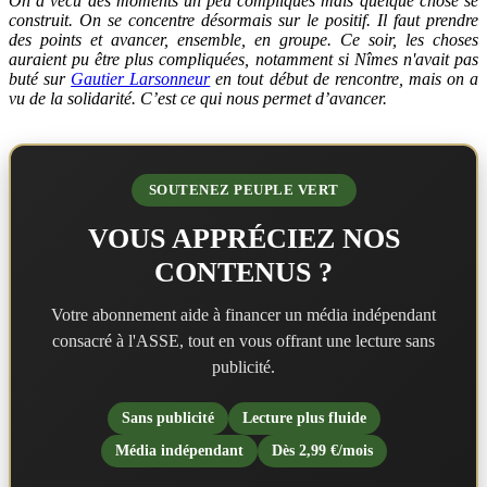
On a vécu des moments un peu compliqués mais quelque chose s
e
construit. On se concentre désormais sur le positif. Il faut prendre
des points et avancer, ensemble, en groupe. Ce soir, les choses
auraient pu être plus compliquées, notamment si Nîmes n'avait pas
buté sur
Gautier Larsonneur
en tout début de rencontre, mais on a
vu de la solidarité. C’est ce qui nous permet d’avancer.
SOUTENEZ PEUPLE VERT
VOUS APPRÉCIEZ NOS
CONTENUS ?
Votre abonnement aide à financer un média indépendant
consacré à l'ASSE, tout en vous offrant une lecture sans
publicité.
Sans publicité
Lecture plus fluide
Média indépendant
Dès 2,99 €/mois