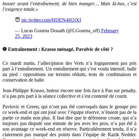
bosser avant l’entraînement, de bien manger… Mais là-bas, c’est
l’exigence totale.
»
😇
pic.twitter.com/HDEN4H2jXI
— Lucas Gourna Douath (@LGourna_off)
February
25, 2023
⚽️ Entraînement : Krasso ménagé, Pavolvic de côté ?
Ce mardi matin, l’ailier/piston des Verts n’a logiquement pas pris
part à l’entraînement. Un entraînement qui s’est voulu intensif, balle
au pied : oppositions sur terrains réduits, tests de combinaison et
conservation de balle.
Jean-Philippe Krasso, buteur encore une fois face à Pau sur penalty,
n’a pas pris part à la séance collective et s’est contenté de courir.
Pavlovic et Green, qui n’ont pas été convoqués dans le groupe pro
ce week-end et qui ont joué avec l’équipe réserve, n’étaient pas de la
partie ce matin non plus. Il faut dire que le défenseur croate, qui n’a
toujours pas disputé une minute de jeu avec les pros, n’a pas été à
son avantage ce week-end en réserve. Particulièrement tendu, il n’a
clairement pas marqué des points dans l’équipe de Razik Nedder.