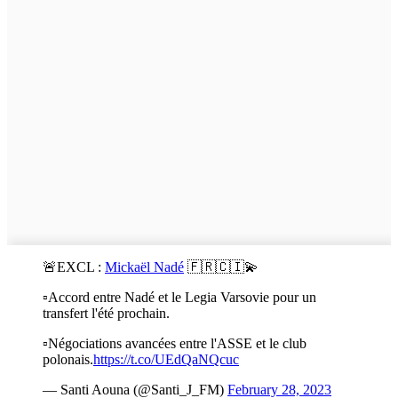
🚨EXCL :
Mickaël Nadé
🇫🇷🇨🇮💫
▫️Accord entre Nadé et le Legia Varsovie pour un
transfert l'été prochain.
▫️Négociations avancées entre l'ASSE et le club
polonais.
https://t.co/UEdQaNQcuc
— Santi Aouna (@Santi_J_FM)
February 28, 2023