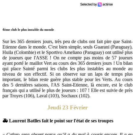
4ème club le plus instable du monde
Sur les 365 derniers jours, très peu de clubs ont fait pire que Saint-
Etienne dans le monde. C'est bien simple, seuls Guarani (Paraguay),
Huila (Colombie) et le Sportivo Ameliano (Paraguay) ont utilisé plus
de joueurs que l'ASSE ! On ne compte pas moins de 57 joueurs
ayant porté le maillot Vert au cours des 365 derniers jours ! Un bilan
qui place Sainté parmi les clubs les plus instables au monde au
niveau de son effectif. Si on observe sur un laps de temps plus
important, le bilan reste guère plus stable pour les Verts. Au cours
des 5 dernières saisons, l'AS Saint-Etienne, là encore, est le club
français qui a utilisé le plus de joueurs : 107 ! Elle est suivie de près
par Troyes (106), Laval (103), Sochaux (102).
Jeudi 23 Février
🚑 Laurent Batlles fait le point sur l'état de ses troupes
« Cafaro sera absent parce qu’il a du mal à courir encore. Il a eu