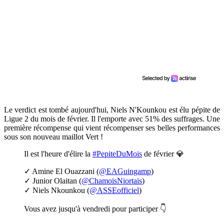
Le verdict est tombé aujourd'hui, Niels N'Kounkou est élu pépite de
Ligue 2 du mois de février. Il l'emporte avec 51% des suffrages. Une
première récompense qui vient récompenser ses belles performances
sous son nouveau maillot Vert !
Il est l'heure d'élire la
#PepiteDuMois
de février 💎
✓ Amine El Ouazzani (
@EAGuingamp
)
✓ Junior Olaitan (
@ChamoisNiortais
)
✓ Niels Nkounkou (
@ASSEofficiel
)
Vous avez jusqu'à vendredi pour participer 👇