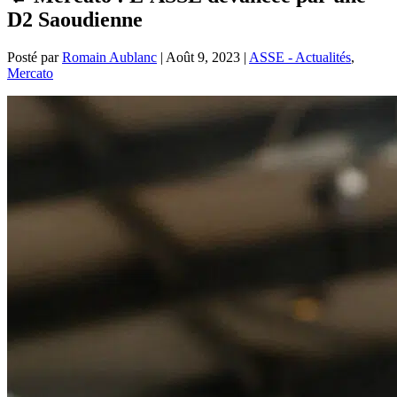
D2 Saoudienne
Posté par
Romain Aublanc
|
Août 9, 2023
|
ASSE - Actualités
,
Mercato