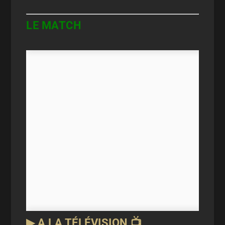
LE MATCH
▶ A LA TÉLÉVISION 📺