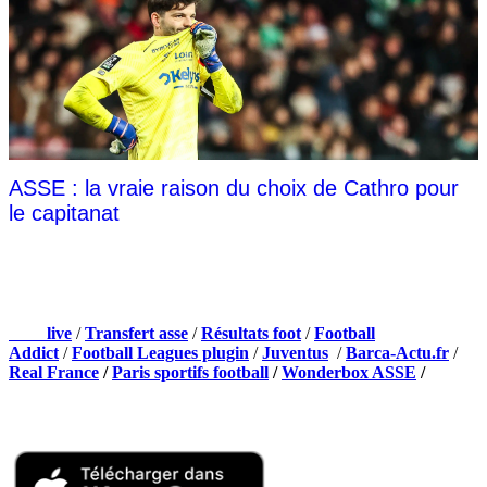
ASSE : la vraie raison du choix de Cathro pour
le capitanat
NOS PARTENAIRES
Foot
live
/
Transfert asse
/
Résultats foot
/
Football
Addict
/
Football Leagues plugin
/
Juventus
/
Barca-Actu.fr
/
Real France
/
Paris sportifs football
/
Wonderbox ASSE
/
Appli mobile