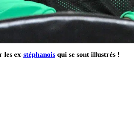
 les ex-
stéphanois
qui se sont illustrés !