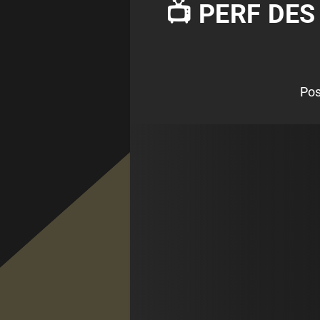
📺 PERF DES
Pos