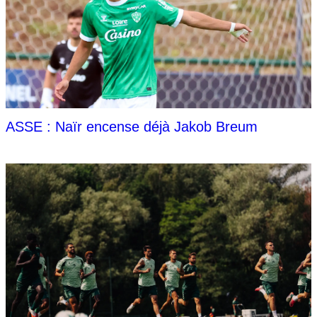
ASSE : Naïr encense déjà Jakob Breum