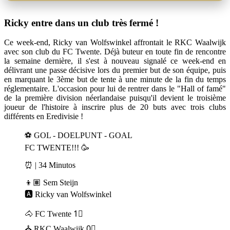
Ricky entre dans un club très fermé !
Ce week-end, Ricky van Wolfswinkel affrontait le RKC Waalwijk
avec son club du FC Twente. Déjà buteur en toute fin de rencontre
la semaine dernière, il s'est à nouveau signalé ce week-end en
délivrant une passe décisive lors du premier but de son équipe, puis
en marquant le 3ème but de tente à une minute de la fin du temps
réglementaire. L'occasion pour lui de rentrer dans le "Hall of famé"
de la première division néerlandaise puisqu'il devient le troisième
joueur de l'histoire à inscrire plus de 20 buts avec trois clubs
différents en Eredivisie !
⚽ GOL - DOELPUNT - GOAL
FC TWENTE!!! 🥳
⏰ | 34 Minutos
👦🏽 Sem Steijn
🅰 Ricky van Wolfswinkel
🐴 FC Twente 1⃣
⛪ RKC Waalwijk 0⃣