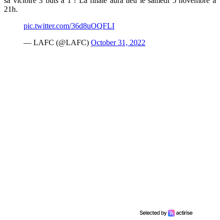
sa victoire 3 buts à 1 ! La finale aura lieu le samedi 5 novembre à
21h.
pic.twitter.com/36d8uOQFLI
— LAFC (@LAFC)
October 31, 2022