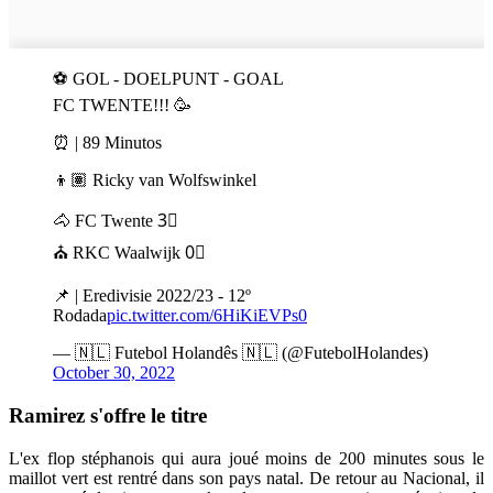
⚽ GOL - DOELPUNT - GOAL
FC TWENTE!!! 🥳
⏰ | 89 Minutos
👦🏽 Ricky van Wolfswinkel
🐴 FC Twente 3⃣
⛪ RKC Waalwijk 0⃣
📌 | Eredivisie 2022/23 - 12º
Rodada
pic.twitter.com/6HiKiEVPs0
— 🇳🇱 Futebol Holandês 🇳🇱 (@FutebolHolandes)
October 30, 2022
Ramirez s'offre le titre
L'ex flop stéphanois qui aura joué moins de 200 minutes sous le
maillot vert est rentré dans son pays natal. De retour au Nacional, il