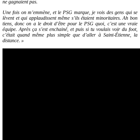
ne gagnaient pas.
Une fois on m’emmène, et le PSG marque, je vois des gens qui se
lèvent et qui applaudissent même s’ils étaient minoritaires. Ah bon
tiens, donc on a le droit d’être pour le PSG quoi, c’est une vraie
équipe. Après ça s’est enchainé, et puis si tu voulais voir du foot,
c’était quand même plus simple que d’aller à Saint-Étienne, la
distance. »