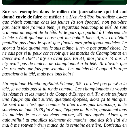
Sur ses exemples dans le milieu du journalisme qui lui ont
donné envie de faire ce métier :
« L’envie d’être journaliste est-ce
que c’était commun chez les jeunes (à son époque), non peut-être
pas. Mais moi j’aimais bien, je regardais beaucoup la télé. Je suis
vraiment un enfant de la télé. Et le gars qui parlait à l’intérieur de
la télé c’était quelque chose qui me bottait bien. Après ca n’était
peut-être pas dans le sport que j’avais mes principaux modèles. Le
sport à la télé quand moi je suis môme, il n’y a pas grand chose. Je
ne sais pas si tu peux concevoir que les matchs de Championnat en
direct avant 1984 il n’y en avait pas. En 84, moi j’avais 14 ans. Il
n’y avait pas de matchs de championnat à la télé. Tu n’avais que
des résumés une fois par semaine. Les matchs de Coupe d’Europe
passaient à la télé, mais pas tous hein !
Un mythique Hambourg/Saint-Étienne, 0/5, ça n’est pas passé à la
télé, je ne sais pas si tu rends compte. Les championnats tu voyais
les résumés et les matchs de Coupe d’Europe oui. Tu avais toujours
une équipe qui était suivie, quelques épopées, alors ça te marque.
Le seul truc c’est que comme tu n’en avais pas beaucoup, tu te
souviens de tout. 1978 j’ai 8 ans, l’épopée de Bastia, quasiment tous
les matchs je m’en souviens encore, 40 ans après. Alors que
aujourd’hui tu enquilles tellement de matchs, que des fois j’ai du
mal à me souvenir d’un match de la semaine dernière. Bordeaux en