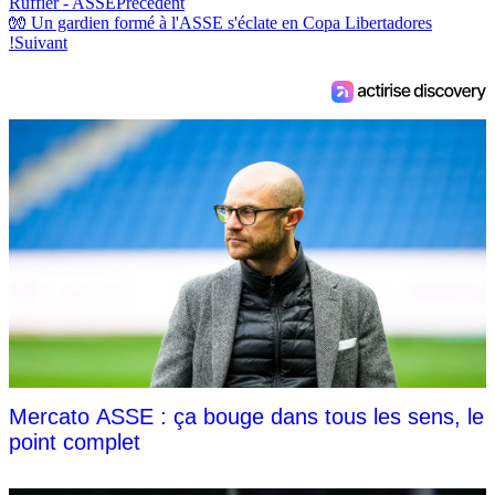
Ruffier - ASSE
Précédent
🧤 Un gardien formé à l'ASSE s'éclate en Copa Libertadores
!
Suivant
Mercato ASSE : ça bouge dans tous les sens, le
point complet