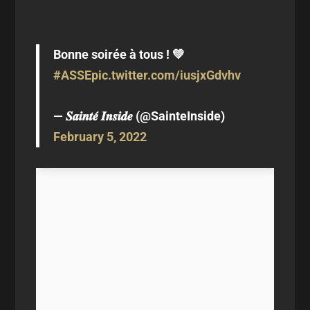
Bonne soirée à tous ! 💚
#ASSE
pic.twitter.com/iusjxGdvhv
— 𝑺𝒂𝒊𝒏𝒕𝒆́ 𝑰𝒏𝒔𝒊𝒅𝒆 (@SainteInside)
February 5, 2022