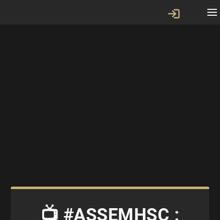
📺 #ASSEMHSC :