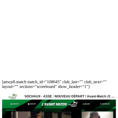
[anwpfl-match match_id="108045" club_last="" club_next=""
layout="" sections="scoreboard" show_header="1"]