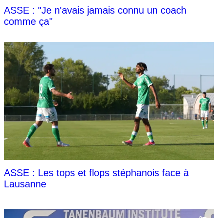
ASSE : "Je n'avais jamais connu un coach
comme ça"
ASSE : Les tops et flops stéphanois face à
Lausanne