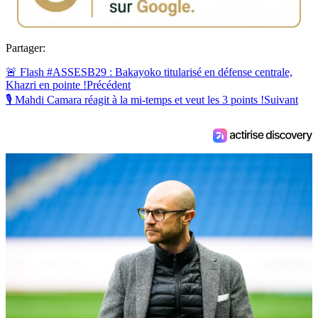
Partager:
🚨 Flash #ASSESB29 : Bakayoko titularisé en défense centrale,
Khazri en pointe !
Précédent
🎙 Mahdi Camara réagit à la mi-temps et veut les 3 points !
Suivant