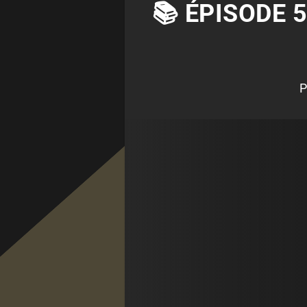
📚 ÉPISODE 5
P