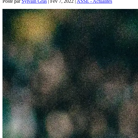
Posté par
Sylvain Gras
|
Fév 7, 2022
|
ASSE - Actualités