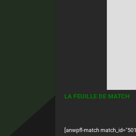
LA FEUILLE DE MATCH
[anwpfl-match match_id="50176