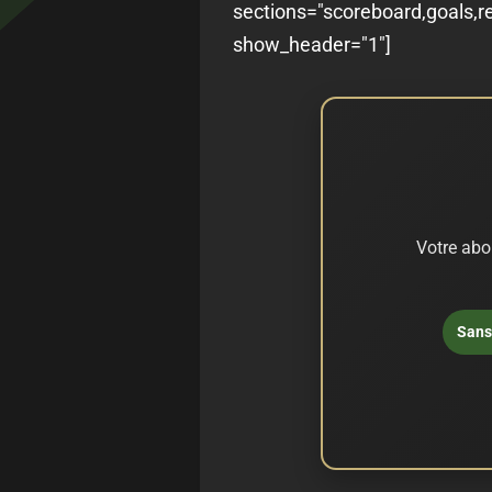
sections="scoreboard,goals,r
show_header="1"]
Votre abo
Sans 