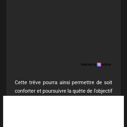
Cette trêve pourra ainsi permettre de soit
conforter et poursuivre la quête de l'objectif
fixé dès l'été 2022 (la montée en L2) ou
réadapter les objectifs : visés les 5
premières places pour les playoffs, ou dans
le pire des scénarios : assurer rapidement