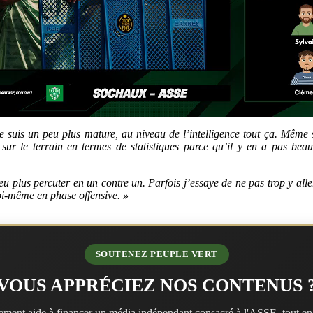
je suis un peu plus mature, au niveau de l’intelligence tout ça. Même
sur le terrain en termes de statistiques parce qu’il y en a pas be
peu plus percuter en un contre un. Parfois j’essaye de ne pas trop y alle
oi-même en phase offensive. »
SOUTENEZ PEUPLE VERT
VOUS APPRÉCIEZ NOS CONTENUS 
ment aide à financer un média indépendant consacré à l'ASSE, tout en