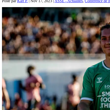
Posté par
Karl P.
|
Nov 17, 2023
|
ASSE - Actualités
,
Conférence de p