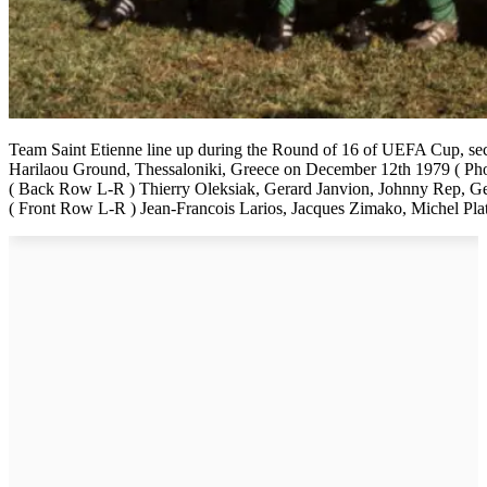
Team Saint Etienne line up during the Round of 16 of UEFA Cup, sec
Harilaou Ground, Thessaloniki, Greece on December 12th 1979 ( Phot
( Back Row L-R ) Thierry Oleksiak, Gerard Janvion, Johnny Rep, Ger
( Front Row L-R ) Jean-Francois Larios, Jacques Zimako, Michel Plat