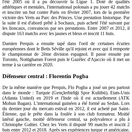
l'été 2005 où il a pu découvrir la Ligue 1. Doté de qualités
athlétiques et mentales, l'international polonais a pu jouer 42 matchs
et inscrire un but contre Paris en février 2007, lors de la première
victoire des Verts au Parc des Princes. Une prestation historique. Par
la suite il est d'abord prêté à Sochaux, puis acheté l'été suivant par
les lioncaux, convaincus par ses prestations. Entre 2007 et 2012, il
dispute 163 matchs avec les jaunes et bleus et inscrit 11 buts.
Damien Perquis a ensuite tapé dans l'oeil de certaines écuries
européennes dont le Betis Séville qu'il rejoint et avec qui il remporte
le championnat de 2ème division espagnol. Il passe ensuite par
Toronto, Nottighamm Forest puis le Gazélec d'Ajaccio où il met un
terme à sa carrière en 2020.
Défenseur central : Florentin Pogba
De la même manière que Perquis, Flo Pogba a joué un peu partout
dans le monde : Turquie (Gençlerbirliği Spor Kulübü), Etats-Unis
(Atlanta United) en 2019 et l'Inde où il est actuellement (ATK
Mohun Bagan). L'international guinéen a été formé au Sedan. Lors
du dernier jour du mercato estival en 2012, il est acheté par Saint-
Étienne, qui le prête dans la foulée à son club formateur. Moitié
latéral gauche, moitié défenseur central, sa polyvalence a plu à
Christophe Galtier. Chez les Verts il disputé 99 matchs et inscrit 2
buts entre 2012 et 2018. Après ses expériences turque et américaine,