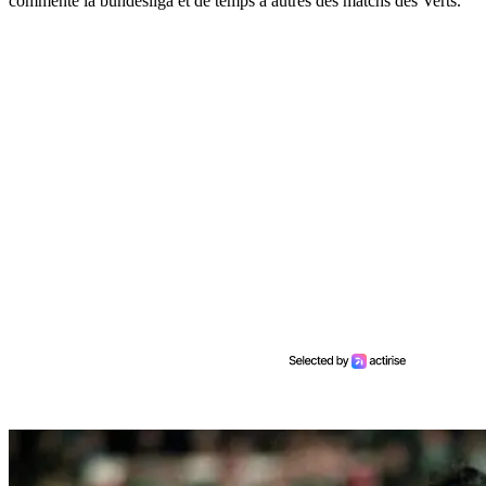
commente la bundesliga et de temps à autres des matchs des Verts.