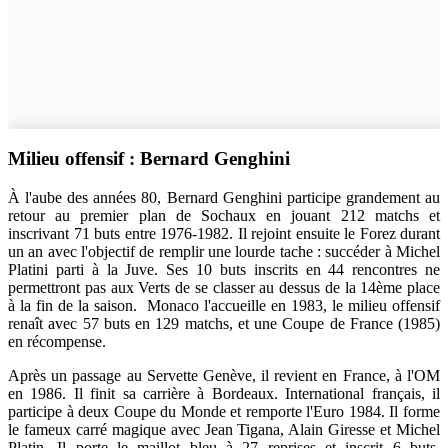
Milieu offensif : Bernard Genghini
À l'aube des années 80, Bernard Genghini participe grandement au
retour au premier plan de Sochaux en jouant 212 matchs et
inscrivant 71 buts entre 1976-1982. Il rejoint ensuite le Forez durant
un an avec l'objectif de remplir une lourde tache : succéder à Michel
Platini parti à la Juve. Ses 10 buts inscrits en 44 rencontres ne
permettront pas aux Verts de se classer au dessus de la 14ème place
à la fin de la saison. Monaco l'accueille en 1983, le milieu offensif
renaît avec 57 buts en 129 matchs, et une Coupe de France (1985)
en récompense.
Après un passage au Servette Genève, il revient en France, à l'OM
en 1986. Il finit sa carrière à Bordeaux. International français, il
participe à deux Coupe du Monde et remporte l'Euro 1984. Il forme
le fameux carré magique avec Jean Tigana, Alain Giresse et Michel
Platin. Il porte le maillot bleu à 27 reprises et inscrit 6 buts.