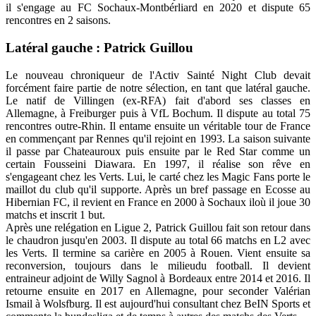
il s'engage au FC Sochaux-Montbérliard en 2020 et dispute 65
rencontres en 2 saisons.
Latéral gauche : Patrick Guillou
Le nouveau chroniqueur de l'Activ Sainté Night Club devait
forcément faire partie de notre sélection, en tant que latéral gauche.
Le natif de Villingen (ex-RFA) fait d'abord ses classes en
Allemagne, à Freiburger puis à VfL Bochum. Il dispute au total 75
rencontres outre-Rhin. Il entame ensuite un véritable tour de France
en commençant par Rennes qu'il rejoint en 1993. La saison suivante
il passe par Chateauroux puis ensuite par le Red Star comme un
certain Fousseini Diawara. En 1997, il réalise son rêve en
s'engageant chez les Verts. Lui, le carté chez les Magic Fans porte le
maillot du club qu'il supporte. Après un bref passage en Ecosse au
Hibernian FC, il revient en France en 2000 à Sochaux iloù il joue 30
matchs et inscrit 1 but.
Après une relégation en Ligue 2, Patrick Guillou fait son retour dans
le chaudron jusqu'en 2003. Il dispute au total 66 matchs en L2 avec
les Verts. Il termine sa carière en 2005 à Rouen. Vient ensuite sa
reconversion, toujours dans le milieudu football. Il devient
entraineur adjoint de Willy Sagnol à Bordeaux entre 2014 et 2016. Il
retourne ensuite en 2017 en Allemagne, pour seconder Valérian
Ismail à Wolsfburg. Il est aujourd'hui consultant chez BeIN Sports et