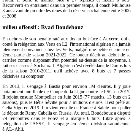
Reconverti en entraineur dans un premier temps, il coach Mulhouse
3 ans avant de prendre les renes de la réserve sochalienne entre 2006
et 2008.
milieu offensif : Ryad Boudebouz
En dehors de son penalty raté aux tirs au but face à Auxerre, qui a
couté la relégation aux Verts en L2, l'international algérien n'a jamais
pleinement convaincu chez les Verts, malgré une petite éclaircie en
2ème partie de saison 2021-2022. Ce joueur décrit au début de sa
carrière comme disposant d'un potentiel au-dessus de la moyenne, a
fait ses classes à Sochaux. L'Algérien c'est révélé dans le Doubs lors
de la saison 2010-2011, qu'il achève avec 8 buts et 7 passes
décisives au compteur.
En 2013, il s'engage à Bastia pour environ 1M d'euros. Il y joue
notamment une finale de Coupe de la Ligue contre le PSG en 2015.
Il rejoint ensuite Montpellier en Juin 2015 (77 matchs, 13 buts en 2
saisons), puis le Bétis Séville pour 7 millions d'euros. Il est prêté au
Celta Vigo en 2019. Il revient ensuite en France à Sainté pour palier
le départ de Remy Cabella en Russie. Au total, Boudebouz a disputé
79 rencontres dans le Forez et a marqué 6 buts. Libre après la
relégation de l'ASSE, il s'engage en 2ème division saoudienne,
à AL- Ahli.