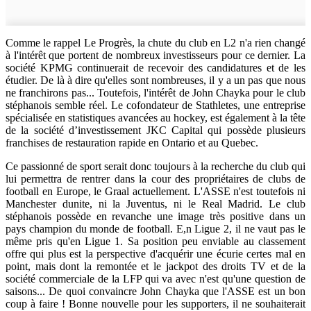
Comme le rappel Le Progrès, la chute du club en L2 n'a rien changé
à l'intérêt que portent de nombreux investisseurs pour ce dernier. La
société KPMG continuerait de recevoir des candidatures et de les
étudier. De là à dire qu'elles sont nombreuses, il y a un pas que nous
ne franchirons pas... Toutefois, l'intérêt de John Chayka pour le club
stéphanois semble réel. Le cofondateur de Stathletes, une entreprise
spécialisée en statistiques avancées au hockey, est également à la tête
de la société d’investissement JKC Capital qui possède plusieurs
franchises de restauration rapide en Ontario et au Quebec.
Ce passionné de sport serait donc toujours à la recherche du club qui
lui permettra de rentrer dans la cour des propriétaires de clubs de
football en Europe, le Graal actuellement. L'ASSE n'est toutefois ni
Manchester dunite, ni la Juventus, ni le Real Madrid. Le club
stéphanois possède en revanche une image très positive dans un
pays champion du monde de football. E,n Ligue 2, il ne vaut pas le
même pris qu'en Ligue 1. Sa position peu enviable au classement
offre qui plus est la perspective d'acquérir une écurie certes mal en
point, mais dont la remontée et le jackpot des droits TV et de la
société commerciale de la LFP qui va avec n'est qu'une question de
saisons... De quoi convaincre John Chayka que l'ASSE est un bon
coup à faire ! Bonne nouvelle pour les supporters, il ne souhaiterait