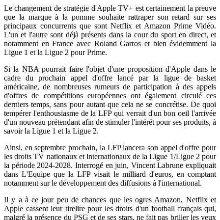
Le changement de stratégie d'Apple TV+ est certainement la preuve
que la marque à la pomme souhaite rattraper son retard sur ses
principaux concurrents que sont Netflix et Amazon Prime Vidéo.
L'un et l'autre sont déjà présents dans la cour du sport en direct, et
notamment en France avec Roland Garros et bien évidemment la
Ligue 1 et la Ligue 2 pour Prime.
Si la NBA pourrait faire l'objet d'une proposition d'Apple dans le
cadre du prochain appel d'offre lancé par la ligue de basket
américaine, de nombreuses rumeurs de participation à des appels
d'offres de compétitions européennes ont également circulé ces
derniers temps, sans pour autant que cela ne se concrétise. De quoi
tempérer l'enthousiasme de la LFP qui verrait d'un bon oeil l'arrivée
d'un nouveau prétendant afin de stimuler l'intérêt pour ses produits, à
savoir la Ligue 1 et la Ligue 2.
Ainsi, en septembre prochain, la LFP lancera son appel d'offre pour
les droits TV nationaux et internationaux de la Ligue 1/Ligue 2 pour
la période 2024-2028. Interrogé en juin, Vincent Labrune expliquait
dans L'Equipe que la LFP visait le milliard d'euros, en comptant
notamment sur le développement des diffusions à l'international.
Il y a à ce jour peu de chances que les ogres Amazon, Netflix et
Apple cassent leur tirelire pour les droits d'un football français qui,
malgré la présence du PSG et de ses stars, ne fait pas briller les yeux