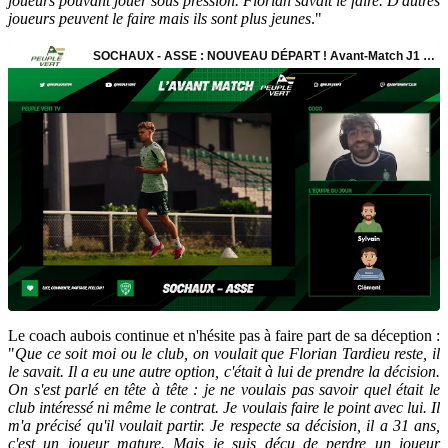
joueurs pouvant jouer sous pression. Florian savait le faire. D'autres
joueurs peuvent le faire mais ils sont plus jeunes
."
Le coach aubois continue et n'hésite pas à faire part de sa déception :
"
Que ce soit moi ou le club, on voulait que Florian Tardieu reste, il
le savait. Il a eu une autre option, c'était à lui de prendre la décision.
On s'est parlé en tête à tête : je ne voulais pas savoir quel était le
club intéressé ni même le contrat. Je voulais faire le point avec lui. Il
m'a précisé qu'il voulait partir. Je respecte sa décision, il a 31 ans,
c'est un joueur mature. Mais je suis déçu de perdre un joueur