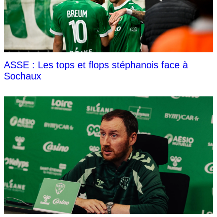
ASSE : Les tops et flops stéphanois face à
Sochaux