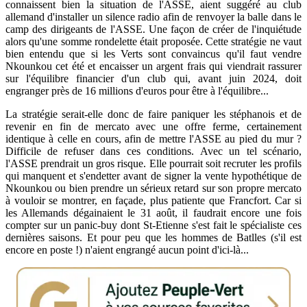
connaissent bien la situation de l'ASSE, aient suggéré au club
allemand d'installer un silence radio afin de renvoyer la balle dans le
camp des dirigeants de l'ASSE. Une façon de créer de l'inquiétude
alors qu'une somme rondelette était proposée. Cette stratégie ne vaut
bien entendu que si les Verts sont convaincus qu'il faut vendre
Nkounkou cet été et encaisser un argent frais qui viendrait rassurer
sur l'équilibre financier d'un club qui, avant juin 2024, doit
engranger près de 16 millions d'euros pour être à l'équilibre...
La stratégie serait-elle donc de faire paniquer les stéphanois et de
revenir en fin de mercato avec une offre ferme, certainement
identique à celle en cours, afin de mettre l'ASSE au pied du mur ?
Difficile de refuser dans ces conditions. Avec un tel scénario,
l'ASSE prendrait un gros risque. Elle pourrait soit recruter les profils
qui manquent et s'endetter avant de signer la vente hypothétique de
Nkounkou ou bien prendre un sérieux retard sur son propre mercato
à vouloir se montrer, en façade, plus patiente que Francfort. Car si
les Allemands dégainaient le 31 août, il faudrait encore une fois
compter sur un panic-buy dont St-Etienne s'est fait le spécialiste ces
dernières saisons. Et pour peu que les hommes de Batlles (s'il est
encore en poste !) n'aient engrangé aucun point d'ici-là...