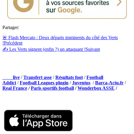
Partager:
🚨 Flash Mercato : Deux départs imminents du côté des Verts
!
Précédent
✍ Les Verts signent (enfin ?) un attaquant !
Suivant
NOS PARTENAIRES
Foot
live
/
Transfert asse
/
Résultats foot
/
Football
Addict
/
Football Leagues plugin
/
Juventus
/
Barca-Actu.fr
/
Real France
/
Paris sportifs football
/
Wonderbox ASSE
/
Appli mobile