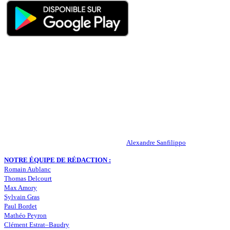
QUI SOMMES-NOUS ?
Actualités – ASSE – Foot
Peuple-Vert.fr est un site qui traite l’actualité de l’AS St-Etienne. Les
infos, le mercato, des exclus, les résultats, les classements, les
statistiques… Retrouvez tout ce qui concerne votre club de coeur !
RESPONSABLE DE LA PUBLICATION :
Alexandre Sanfilippo
NOTRE ÉQUIPE DE RÉDACTION :
Romain Aublanc
Thomas Delcourt
Max Amory
Sylvain Gras
Paul Bordet
Mathéo Peyron
Clément Estrat–Baudry