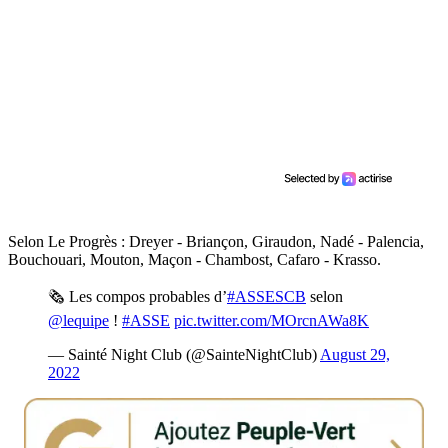
Selon Le Progrès : Dreyer - Briançon, Giraudon, Nadé - Palencia,
Bouchouari, Mouton, Maçon - Chambost, Cafaro - Krasso.
🗞 Les compos probables d’
#ASSESCB
selon
@lequipe
!
#ASSE
pic.twitter.com/MOrcnAWa8K
— Sainté Night Club (@SainteNightClub)
August 29,
2022