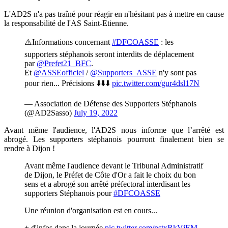
L'AD2S n'a pas traîné pour réagir en n'hésitant pas à mettre en cause
la responsabilité de l'AS Saint-Etienne.
⚠️Informations concernant
#DFCOASSE
: les
supporters stéphanois seront interdits de déplacement
par
@Prefet21_BFC
.
Et
@ASSEofficiel
/
@Supporters_ASSE
n'y sont pas
pour rien... Précisions ⬇️⬇️⬇️
pic.twitter.com/gur4dsl17N
— Association de Défense des Supporters Stéphanois
(@AD2Sasso)
July 19, 2022
Avant même l'audience, l'AD2S nous informe que l’arrêté est
abrogé. Les supporters stéphanois pourront finalement bien se
rendre à Dijon !
Avant même l'audience devant le Tribunal Administratif
de Dijon, le Préfet de Côte d'Or a fait le choix du bon
sens et a abrogé son arrêté préfectoral interdisant les
supporters Stéphanois pour
#DFCOASSE
Une réunion d'organisation est en cours...
+ d'infos dans la journée
pic.twitter.com/nstxRkVjEM