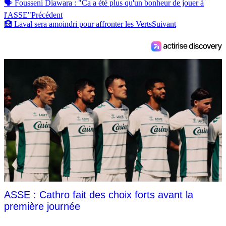
🗣️ Fousseni Diawara : "Ca a été plus qu'un bonheur de jouer à
l'ASSE"
Précédent
🏥 Laval sera amoindri pour affronter les Verts
Suivant
ASSE : Cathro fait des choix forts avant la
première journée