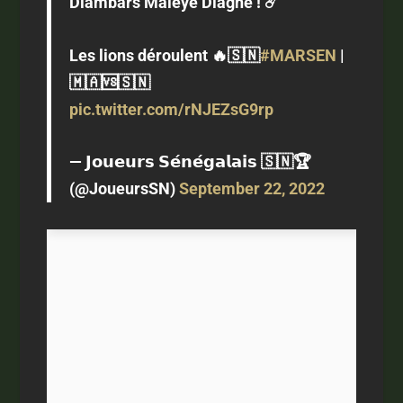
Diambars Maleye Diagne ! ☄️
Les lions déroulent 🔥🇸🇳
#MARSEN
|
🇲🇦🆚🇸🇳
pic.twitter.com/rNJEZsG9rp
— 𝗝𝗼𝘂𝗲𝘂𝗿𝘀 𝗦𝗲́𝗻𝗲́𝗴𝗮𝗹𝗮𝗶𝘀 🇸🇳🏆
(@JoueursSN)
September 22, 2022