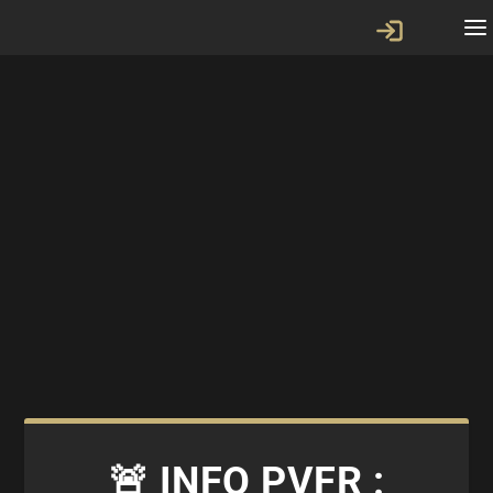
🚨 INFO PVFR :