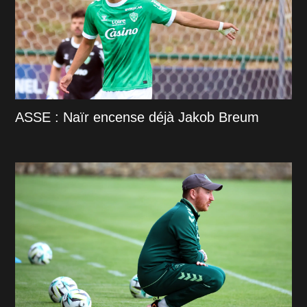
ASSE : Naïr encense déjà Jakob Breum