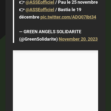
👉
@ASSEofficiel
/ Pau le 25 novembre
👉
@ASSEofficiel
/ Bastia le 19
décembre
pic.twitter.com/ADQ07Ibt34
— GREEN ANGELS SOLIDARITE
(@GreenSolidarite)
November 20, 2023