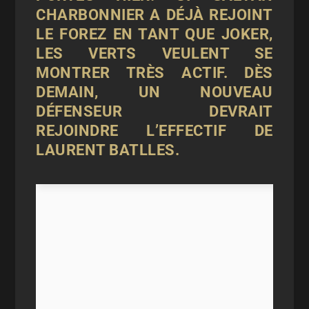
CHARBONNIER A DÉJÀ REJOINT
LE FOREZ EN TANT QUE JOKER,
LES VERTS VEULENT SE
MONTRER TRÈS ACTIF. DÈS
DEMAIN, UN NOUVEAU
DÉFENSEUR DEVRAIT
REJOINDRE L’EFFECTIF DE
LAURENT BATLLES.