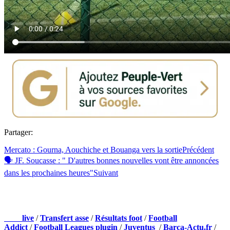
Partager:
Mercato : Gourna, Aouchiche et Bouanga vers la sortie
Précédent
🗣 JF. Soucasse : " D'autres bonnes nouvelles vont être annoncées
dans les prochaines heures"
Suivant
NOS PARTENAIRES
Foot
live
/
Transfert asse
/
Résultats foot
/
Football
Addict
/
Football Leagues plugin
/
Juventus
/
Barca-Actu.fr
/