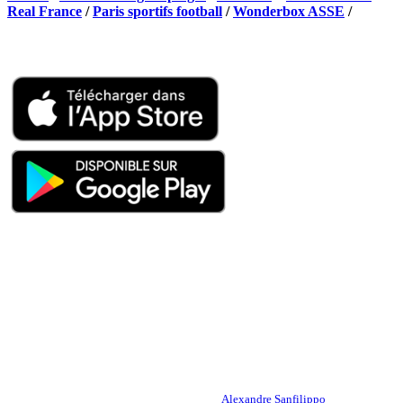
Real France
/
Paris sportifs football
/
Wonderbox ASSE
/
Appli mobile
QUI SOMMES-NOUS ?
Actualités – ASSE – Foot
Peuple-Vert.fr est un site qui traite l’actualité de l’AS St-Etienne. Les
infos, le mercato, des exclus, les résultats, les classements, les
statistiques… Retrouvez tout ce qui concerne votre club de coeur !
RESPONSABLE DE LA PUBLICATION :
Alexandre Sanfilippo