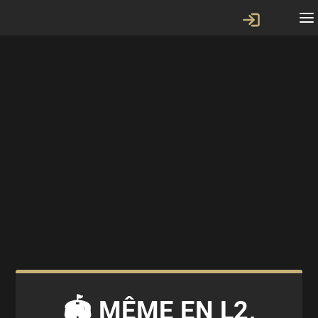
🏟️ MÊME EN L2,