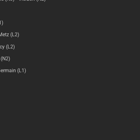
)
1)
Metz (L2)
ecy (L2)
 (N2)
Germain (L1)