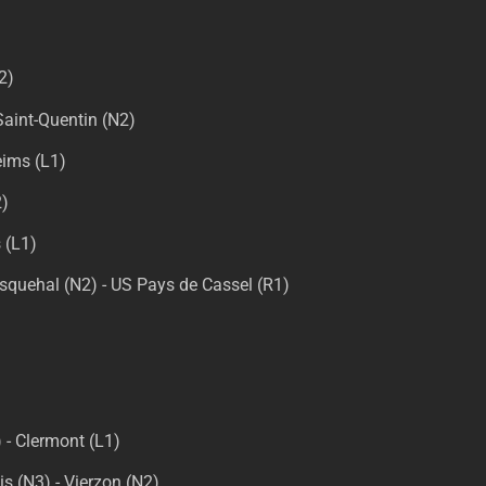
2)
Saint-Quentin (N2)
eims (L1)
2)
 (L1)
quehal (N2) - US Pays de Cassel (R1)
 - Clermont (L1)
s (N3) - Vierzon (N2)