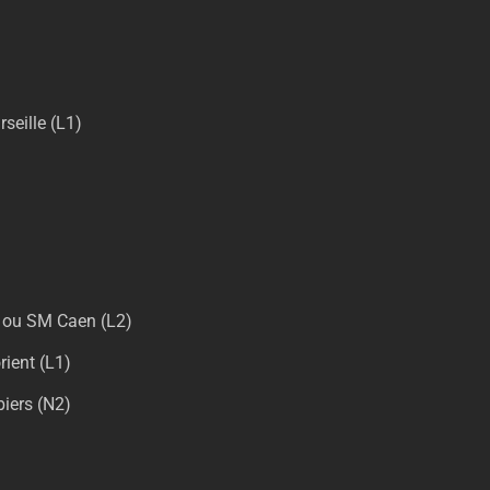
seille (L1)
) ou SM Caen (L2)
ient (L1)
biers (N2)
)