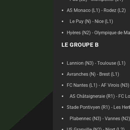
AS Monaco (L1) - Rodez (L2)
Le Puy (N) - Nice (L1)
Hyères (N2) - Olympique de Mar
LE GROUPE B
Lannion (N3) - Toulouse (L1)
Avranches (N) - Brest (L1)
FC Nantes (L1) - AF Virois (N3
AS Châtaigneraie (R1) - FC Lor
Stade Pontivyen (R1) - Les Her
Plabennec (N3) - Vannes (N2
US Granville (N2) - Niort (L2)