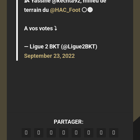
👶 Yassine @kechta92, milieu de
terrain du
@HAC_Foot
⚪️🔵
A vos votes ⤵
— Ligue 2 BKT (@Ligue2BKT)
September 23, 2022
PARTAGER: