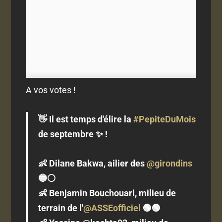
A vos votes !
👋 Il est temps d'élire la
#PepiteDuMois
de septembre ✨ !
👶 Dilane Bakwa, ailier des
@girondins
🔵⚪️
👶 Benjamin Bouchouari, milieu de
terrain de l'
@ASSEofficiel
🟢🟢