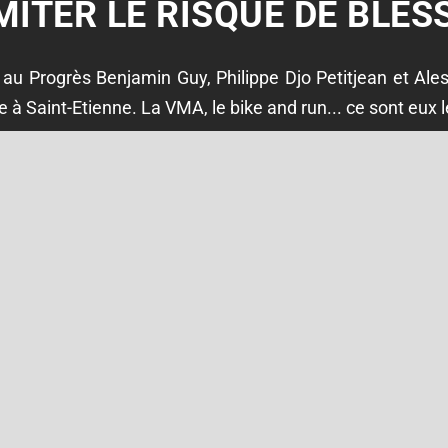
MITER LE RISQUE DE BLE
au Progrès Benjamin Guy, Philippe Djo Petitjean et Ale
à Saint-Etienne. La VMA, le bike and run... ce sont eux l