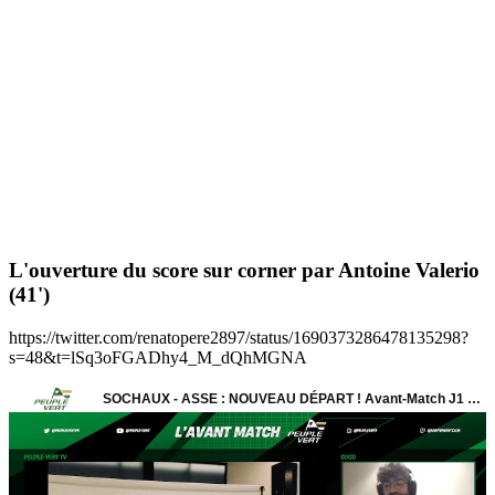
L'ouverture du score sur corner par Antoine Valerio
(41')
https://twitter.com/renatopere2897/status/1690373286478135298?
s=48&t=lSq3oFGADhy4_M_dQhMGNA