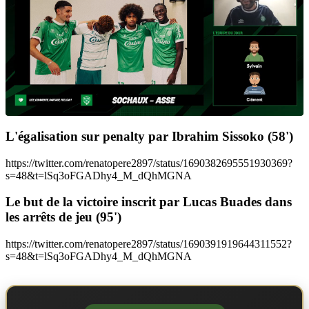
L'égalisation sur penalty par Ibrahim Sissoko (58')
https://twitter.com/renatopere2897/status/1690382695551930369?
s=48&t=lSq3oFGADhy4_M_dQhMGNA
Le but de la victoire inscrit par Lucas Buades dans
les arrêts de jeu (95')
https://twitter.com/renatopere2897/status/1690391919644311552?
s=48&t=lSq3oFGADhy4_M_dQhMGNA