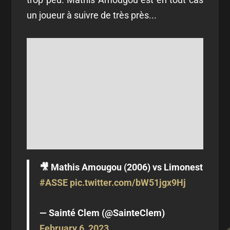
un joueur à suivre de très près...
🎥 Mathis Amougou (2006) vs Limonest
#ASSE
pic.twitter.com/bW51jgx9Hj
— Sainté Clem (@SainteClem)
February 6, 2023