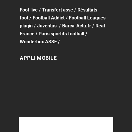
Foot
live
/
Transfert asse
/
Résultats
foot
/
Football Addict
/
Football Leagues
plugin
/
Juventus
/
Barca-Actu.fr
/
Real
France
/
Paris sportifs football
/
Wonderbox ASSE
/
APPLI MOBILE
QUI SOMMES-NOUS ?