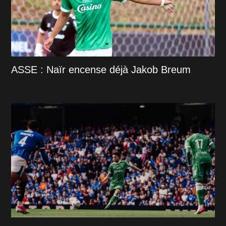
ASSE : Naïr encense déjà Jakob Breum