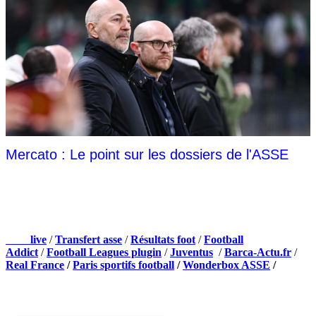
Mercato : Le point sur les dossiers de l'ASSE
NOS PARTENAIRES
Foot
live
/
Transfert asse
/
Résultats foot
/
Football
Addict
/
Football Leagues plugin
/
Juventus
/
Barca-Actu.fr
/
Real France
/
Paris sportifs football
/
Wonderbox ASSE
/
Appli mobile