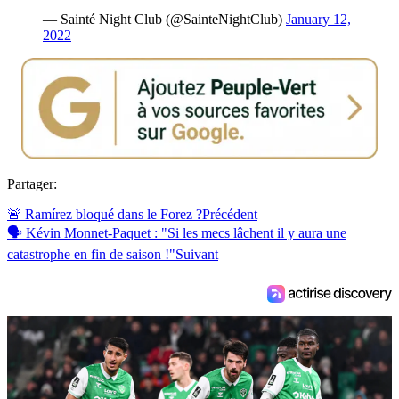
— Sainté Night Club (@SainteNightClub)
January 12,
2022
Partager:
🚨 Ramírez bloqué dans le Forez ?
Précédent
🗣 Kévin Monnet-Paquet : "Si les mecs lâchent il y aura une
catastrophe en fin de saison !"
Suivant