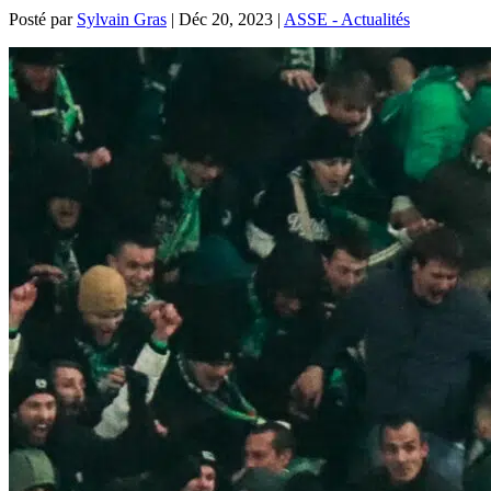
Posté par
Sylvain Gras
|
Déc 20, 2023
|
ASSE - Actualités