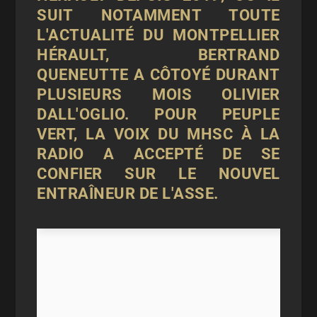
SUIT NOTAMMENT TOUTE
L'ACTUALITÉ DU MONTPELLIER
HÉRAULT, BERTRAND
QUENEUTTE A CÔTOYÉ DURANT
PLUSIEURS MOIS OLIVIER
DALL'OGLIO
. POUR PEUPLE
VERT, LA VOIX DU MHSC À LA
RADIO A ACCEPTÉ DE SE
CONFIER SUR LE NOUVEL
ENTRAÎNEUR DE
L'ASSE
.