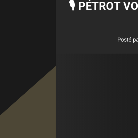
🎙 PÉTROT VO
Posté p