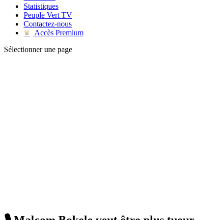
Statistiques
Peuple Vert TV
Contactez-nous
Accès Premium
♛
Sélectionner une page
🎙 Malcom Bokele veut être plus tueur