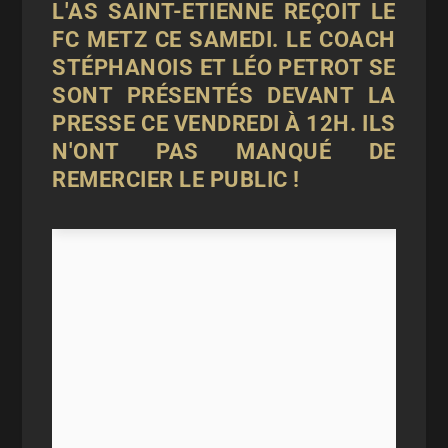
L'AS SAINT-ETIENNE REÇOIT LE
FC METZ CE SAMEDI. LE COACH
STÉPHANOIS ET LÉO PETROT SE
SONT PRÉSENTÉS DEVANT LA
PRESSE CE VENDREDI À 12H. ILS
N'ONT PAS MANQUÉ DE
REMERCIER LE PUBLIC !