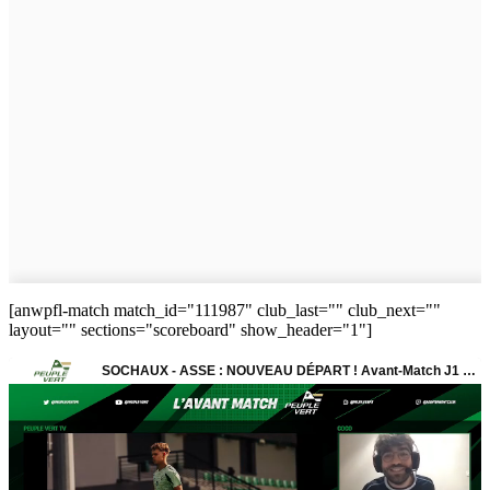
[anwpfl-match match_id="111987" club_last="" club_next=""
layout="" sections="scoreboard" show_header="1"]