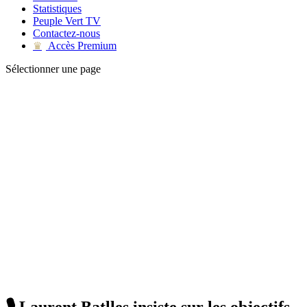
Statistiques
Peuple Vert TV
Contactez-nous
Accès Premium
♛
Sélectionner une page
🎙 Laurent Batlles insiste sur les objectifs