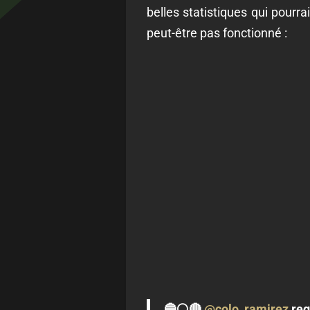
belles statistiques qui pourra
peut-être pas fonctionné :
🔵⚪🔴
@colo_ramirez
reg