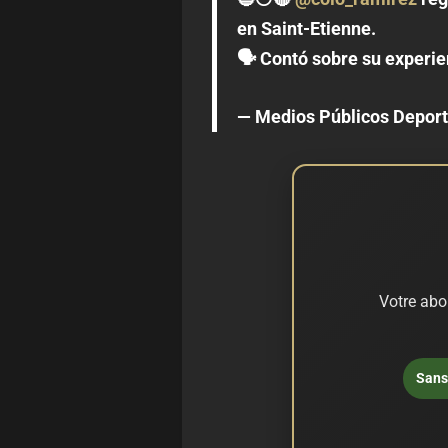
en Saint-Etienne.
🗣️ Contó sobre su experi
— Medios Públicos Depo
Votre abo
Sans 