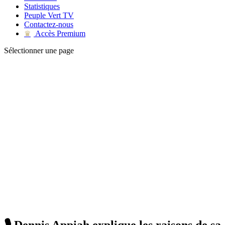
Statistiques
Peuple Vert TV
Contactez-nous
Accès Premium
♛
Sélectionner une page
🎙 Dennis Appiah explique les raisons de sa