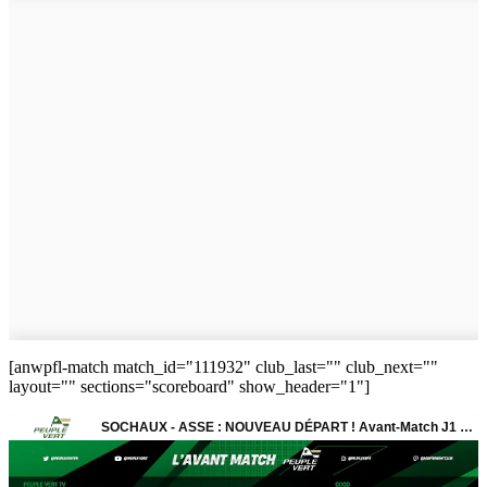
[anwpfl-match match_id="111932" club_last="" club_next=""
layout="" sections="scoreboard" show_header="1"]