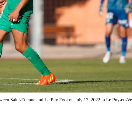
een Saint-Etienne and Le Puy Foot on July 12, 2022 in Le Puy-en-Ve