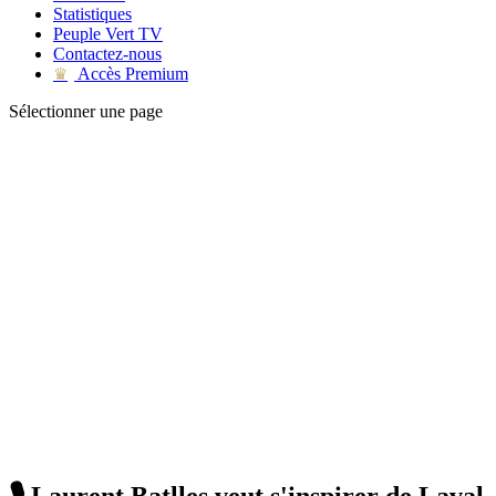
Statistiques
Peuple Vert TV
Contactez-nous
Accès Premium
♛
Sélectionner une page
🎙️ Laurent Batlles veut s'inspirer de Laval