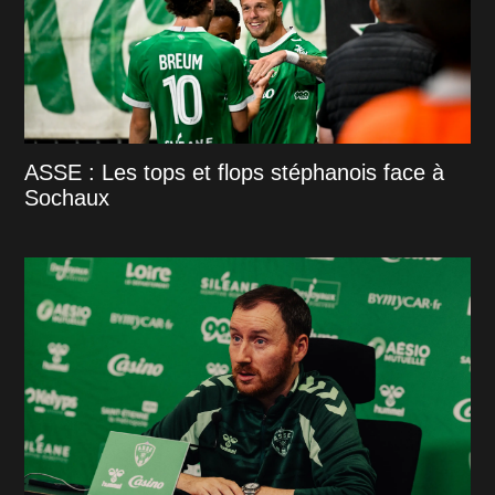
ASSE : Les tops et flops stéphanois face à
Sochaux