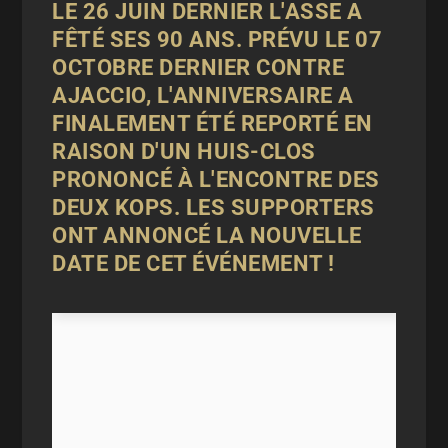
LE 26 JUIN DERNIER L'ASSE A
FÊTÉ SES 90 ANS. PRÉVU LE 07
OCTOBRE DERNIER CONTRE
AJACCIO, L'ANNIVERSAIRE A
FINALEMENT ÉTÉ REPORTÉ EN
RAISON D'UN HUIS-CLOS
PRONONCÉ À L'ENCONTRE DES
DEUX KOPS. LES SUPPORTERS
ONT ANNONCÉ LA NOUVELLE
DATE DE CET ÉVÉNEMENT !