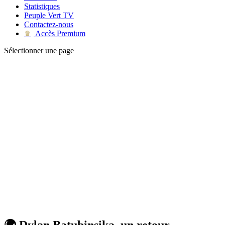
Statistiques
Peuple Vert TV
Contactez-nous
Accès Premium
♛
Sélectionner une page
🌍 Dylan Batubinsika, un retour